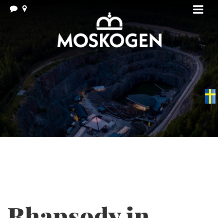
Swedish
▼
Rhapsody in