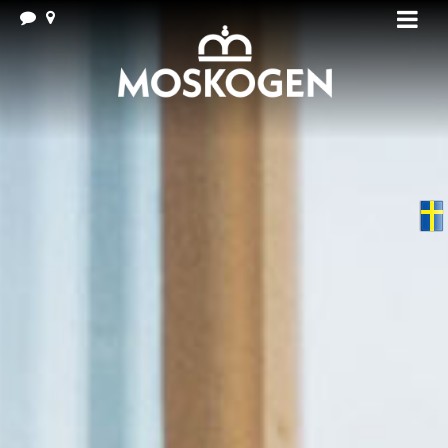
Swedish
▼