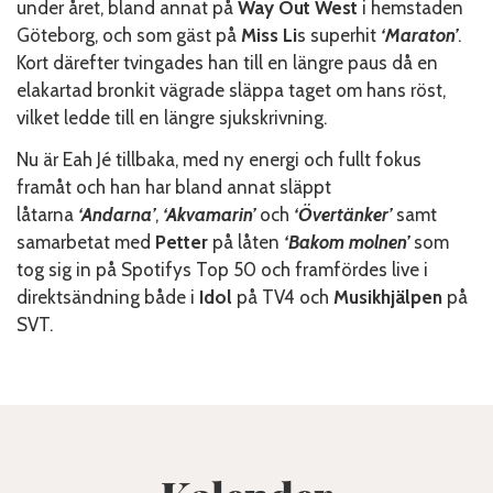
under året, bland annat på
Way Out West
i hemstaden
Göteborg, och som gäst på
Miss Li
s superhit
‘Maraton’
.
Kort därefter tvingades han till en längre paus då en
elakartad bronkit vägrade släppa taget om hans röst,
vilket ledde till en längre sjukskrivning.
Nu är Eah Jé tillbaka, med ny energi och fullt fokus
framåt och han har bland annat släppt
låtarna
‘Andarna’
,
‘Akvamarin’
och
‘Övertänker’
samt
samarbetat med
Petter
på låten
‘Bakom molnen’
som
tog sig in på Spotifys Top 50 och framfördes live i
direktsändning både i
Idol
på TV4 och
Musikhjälpen
på
SVT.