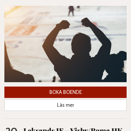
BOKA BOENDE
Läs mer
Leksands IF – Visby/Roma HK