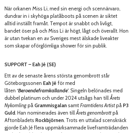
När orkanen Miss Li, med sin energi och scennärvaro,
dundrar in i skyhöga platåboots på scenen är siktet
alltid inställt framåt. Tempot är snabbt och livligt,
bandet öser på och Miss Li är högt, lågt och överallt. Hon
är utan tvekan en av Sveriges mest älskade liveakter
som skapar oförglömliga shower för sin publik.
SUPPORT – Eah Jé (SE)
Ett av de senaste årens största genombrott står
Göteborgssonen
Eah Jé
för med
låten
‘Beroendeframkallande’
. Singeln belönades med
dubbel platinum och under 2024 utsågs han till
Årets
Nykomling
på
Grammisgalan
samt
Framtidens Artist
på
P3
Guld
. Han nominerades även till
Årets genombrott
på
Aftonbladets
Rockbjörnen
. Trots en uttalad scenskräck
gjorde Eah Jé flera uppmärksammade liveframträdanden