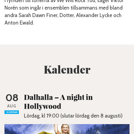
i rymden till tonerna av We Will Rock You, säger Viktor
Norén som ingår i ensemblen tillsammans med bland
andra Sarah Dawn Finer, Dotter, Alexander Lycke och
Anton Ewald.
Kalender
08
Dalhalla – A night in
Hollywood
AUG
SOMMAR
Lördag, kl 19:00 (slutar lördag den 8 augusti)