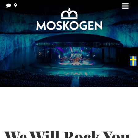
Swedish
▼
We Will Rock You