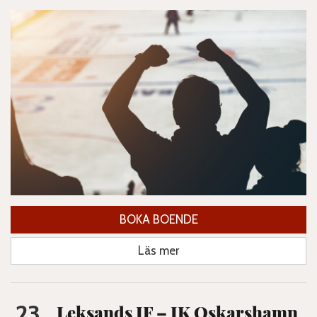
BOKA BOENDE
Läs mer
23
Leksands IF – IK Oskarshamn