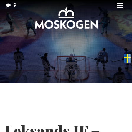
Swedish
▼
Leksands IF –