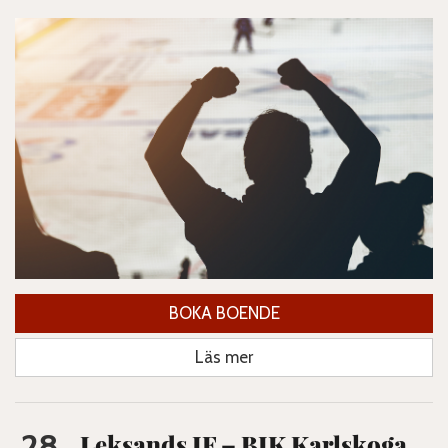
BOKA BOENDE
Läs mer
28
Leksands IF – BIK Karlskoga