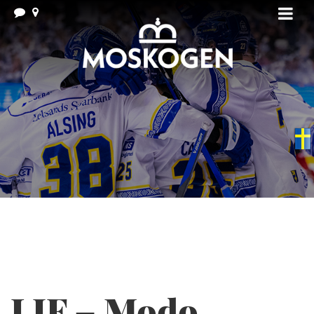
Swedish
▼
LIF – Modo