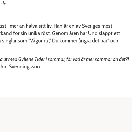
sle
tist i mer än halva sitt liv. Han är en av Sveriges mest
erkänd för sin unika röst. Genom åren har Uno släppt ett
a singlar som ”Vågorna”,” Du kommer ångra det här” och
å åka ut med Gyllene Tider i sommar, för vad är mer sommar än det?!
no Svenningsson