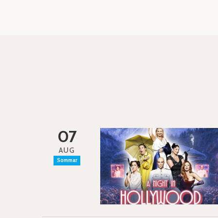
07
AUG
Sommar