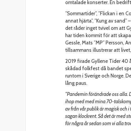
omtalade konserter. En bedrif
”Sommartider”, ”Flickan i en Cole
annat hjärta”, ”Kung av sand” –
det råder inget tvivel om att 
har tiden kommit för att sk
Gessle, Mats ”MP” Persson, An
tillsammans illustrerar att live
2019 firade Gyllene Tider 40 
skådad folkfest då bandet spe
runtom i Sverige och Norge. De
lång paus.
”Pandemin förändrade oss alla. De
ihop med med mina 70-talskompis
av från vår publik är magisk och i
sagan klockrent. Så det är med sto
för några år sedan som vi alla tro