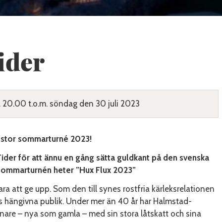
ider
. 20.00 t.o.m. söndag den 30 juli 2023
d stor sommarturné 2023!
ider för att ännu en gång sätta guldkant på den svenska
sommarturnén
heter ”Hux Flux 2023”
ra att ge upp. Som den till synes rostfria kärleksrelationen
s hängivna publik. Under mer än 40 år har Halmstad-
snare – nya som gamla – med sin stora låtskatt och sina