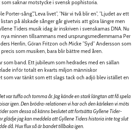
t som saknar motstycke i svensk pophistoria.
 Porter-sång”,”Leva livet”, ”När vi två blir en”, ”Ljudet av ett
 listan på älskade sånger går givetvis att göra längre men
Gyllene Tiders musik idag är inskriven i svenskarnas DNA. Nu
apa nya minnen tillsammans med ursprungsmedlemmarna Per
ders Herrlin, Göran Fritzon och Micke ”Syd” Andersson som
t, precis som musiken, bara blir bättre med åren.
år som band. Ett jubileum som hedrades med en sällan
lade inför totalt en kvarts miljon människor
t som var tänkt som ett slags tack och adjö blev istället en
t var tuffa och tomma år. Jag kände en stark längtan att få spela
ar igen. Den brödra-relationen vi har och den kärleken vi möts
 tider som dessa så känns beslutet att fortsätta Gyllene Tider-
r glädje jag kan meddela att Gyllene Tiders historia inte tog slut
dde då. Hux flux så är bandet tillbaka igen.