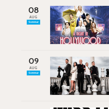
08
AUG
Sommar
09
AUG
Sommar