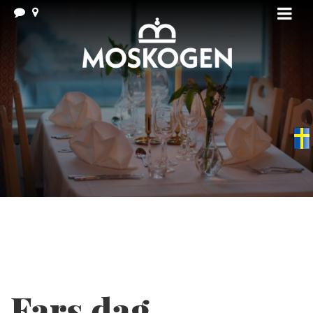
Swedish
▼
Fars dag