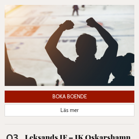
BOKA BOENDE
Läs mer
03
Leksands IF – IK Oskarshamn