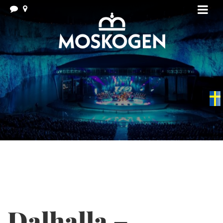
Swedish
▼
Dalhalla –