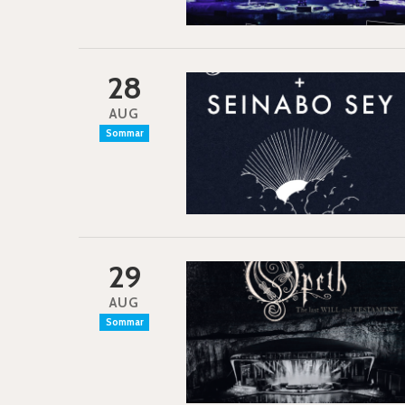
28
AUG
Sommar
29
AUG
Sommar