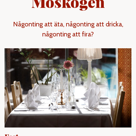
Moskogen
Någonting att äta, någonting att dricka,
någonting att fira?