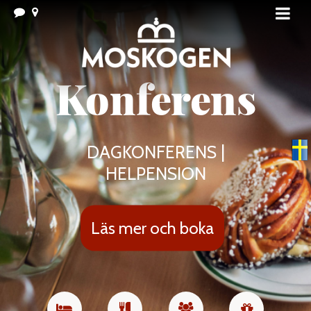
Konferens
DAGKONFERENS |
Swedish
▼
HELPENSION
Läs mer och boka